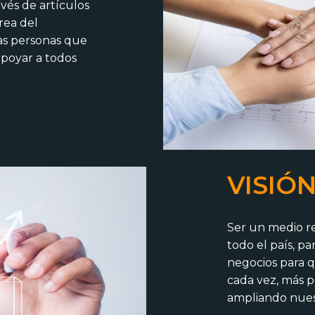
avés de artículos
rea del
as personas que
apoyar a todos
VISIÓ
Ser un medio r
todo el país, pa
negocios para q
cada vez, más p
ampliando nuest