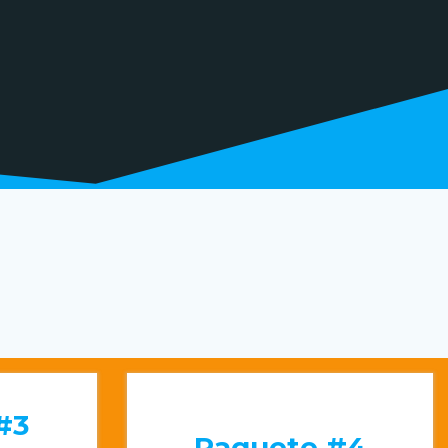
#3
Paquete #4