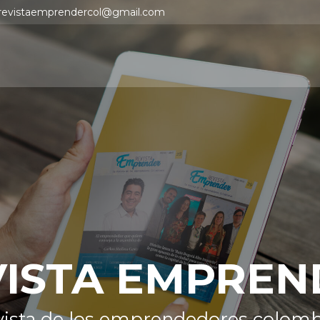
revistaemprendercol@gmail.com
VISTA EMPREN
vista de los emprendedores colom