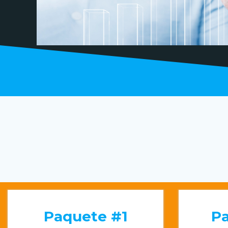
Paquete #1
P