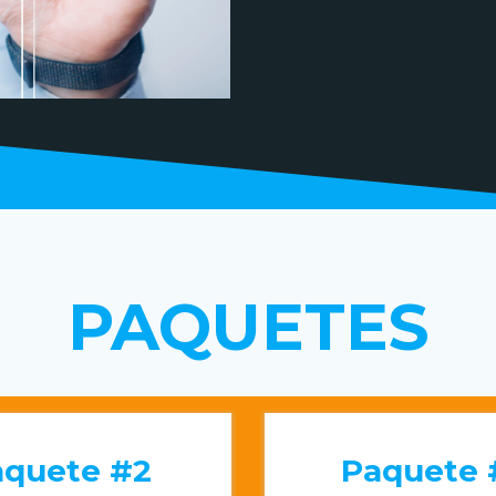
PAQUETES
aquete #2
Paquete 